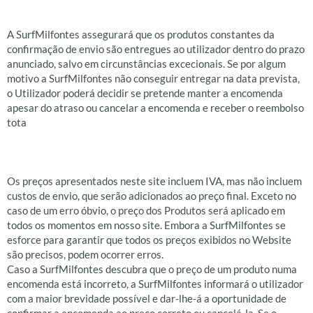
Entrega Se disponível
A SurfMilfontes assegurará que os produtos constantes da
confirmação de envio são entregues ao utilizador dentro do prazo
anunciado, salvo em circunstâncias excecionais. Se por algum
motivo a SurfMilfontes não conseguir entregar na data prevista,
o Utilizador poderá decidir se pretende manter a encomenda
apesar do atraso ou cancelar a encomenda e receber o reembolso
tota
Preço e Pagamento
Os preços apresentados neste site incluem IVA, mas não incluem
custos de envio, que serão adicionados ao preço final. Exceto no
caso de um erro óbvio, o preço dos Produtos será aplicado em
todos os momentos em nosso site. Embora a SurfMilfontes se
esforce para garantir que todos os preços exibidos no Website
são precisos, podem ocorrer erros.
Caso a SurfMilfontes descubra que o preço de um produto numa
encomenda está incorreto, a SurfMilfontes informará o utilizador
com a maior brevidade possível e dar-lhe-á a oportunidade de
confirmar a encomenda ao preço correto ou cancelá-la. Se o