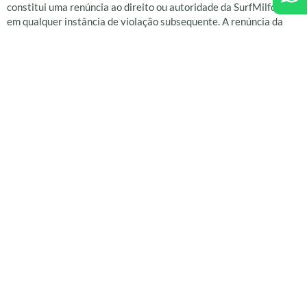
constitui uma renúncia ao direito ou autoridade da SurfMilfontes
em qualquer instância de violação subsequente. A renúncia da
SurfMilfontes a qualquer direito ao abrigo do presente Contrato
ou dos presentes Termos só será efetiva se expressamente
mencionada em notificação escrita ao Utilizador, conforme
previsto na Cláusula de Comunicação, na qual a SurfMilfontes
declara expressamente a renúncia.
Redução
A declaração por qualquer autoridade competente da invalidade,
ilegalidade ou ineficácia de qualquer uma das disposições destes
Termos e Condições não afetará as demais disposições, que
permanecerão em vigor.
Acordo geral
Estes Termos e todos os documentos aqui referidos constituem o
entendimento integral entre as partes em relação à celebração
de um contrato e substituem qualquer acordo ou entendimento
anterior, escrito ou oral. Ambas as partes reconhecem que, ao