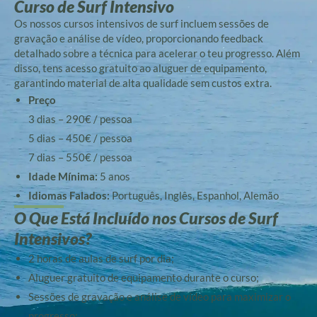
Curso de Surf Intensivo
Os nossos cursos intensivos de surf incluem sessões de
gravação e análise de vídeo, proporcionando feedback
detalhado sobre a técnica para acelerar o teu progresso. Além
disso, tens acesso gratuito ao aluguer de equipamento,
garantindo material de alta qualidade sem custos extra.
Preço
3 dias – 290€ / pessoa
5 dias – 450€ / pessoa
7 dias – 550€ / pessoa
Idade Mínima:
5 anos
Idiomas Falados:
Português, Inglês, Espanhol, Alemão
O Que Está Incluído nos Cursos de Surf
Intensivos?
2 horas de aulas de surf por dia;
Aluguer gratuito de equipamento durante o curso;
Sessões de gravação e análise de vídeo para maximizar o
progresso;