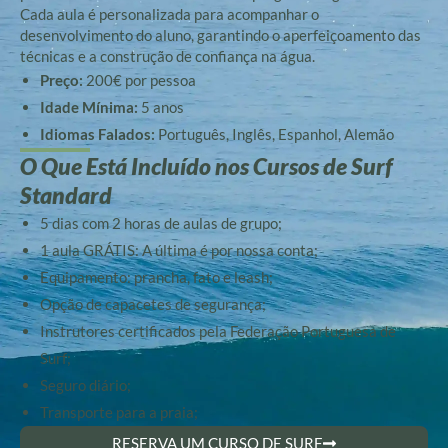
Cada aula é personalizada para acompanhar o
desenvolvimento do aluno, garantindo o aperfeiçoamento das
técnicas e a construção de confiança na água.
Preço:
200€ por pessoa
Idade Mínima:
5 anos
Idiomas Falados:
Português, Inglês, Espanhol, Alemão
O Que Está Incluído nos Cursos de Surf
Standard
5 dias com 2 horas de aulas de grupo;
1 aula GRÁTIS: A última é por nossa conta;
Equipamento: prancha, fato e leash;
Opção de capacetes de segurança;
Instrutores certificados pela Federação Portuguesa de
Surf;
Seguro diário;
Transporte para a praia;
RESERVA UM CURSO DE SURF