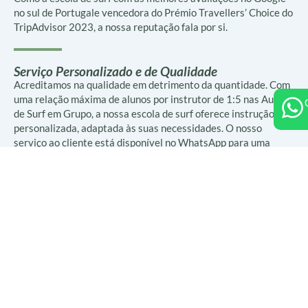
no sul de Portugale vencedora do Prémio Travellers’ Choice do
TripAdvisor 2023, a nossa reputação fala por si.
Serviço Personalizado e de Qualidade
Acreditamos na qualidade em detrimento da quantidade. Com
uma relação máxima de alunos por instrutor de 1:5 nas Aulas
de Surf em Grupo, a nossa escola de surf oferece instrução
personalizada, adaptada às suas necessidades. O nosso
serviço ao cliente está disponível no WhatsApp para uma
experiência mais fácil e prática.
As nossas aulas são cuidadosamente elaboradas para
beneficiar todos os níveis de habilidade. Quer seja um
principiante que procura ganhar confiança na prancha ou
aperfeiçoar técnicas avançadas, temos algo para si.