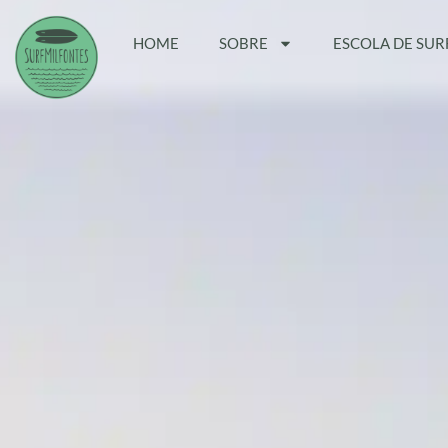
HOME
SOBRE
ESCOLA DE SUR